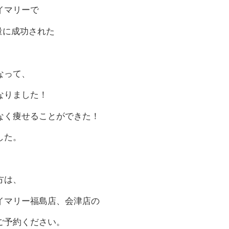
イマリーで
量に成功された
なって、
なりました！
なく痩せることができた！
した。
、
方は、
イマリー福島店、会津店の
ご予約ください。